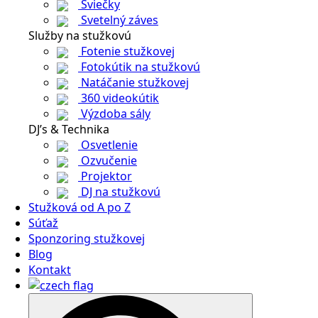
Sviečky
Svetelný záves
Služby na stužkovú
Fotenie stužkovej
Fotokútik na stužkovú
Natáčanie stužkovej
360 videokútik
Výzdoba sály
DJ’s & Technika
Osvetlenie
Ozvučenie
Projektor
DJ na stužkovú
Stužková od A po Z
Súťaž
Sponzoring stužkovej
Blog
Kontakt