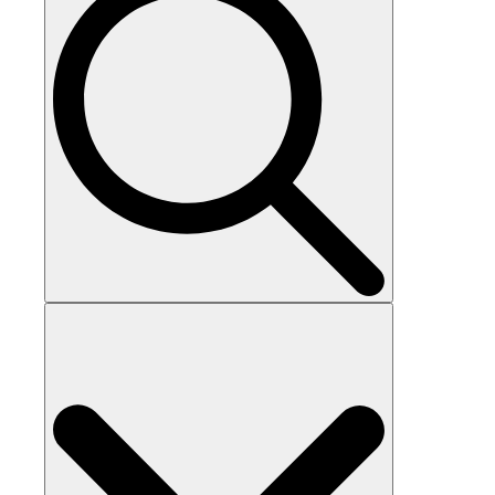
Search
for: