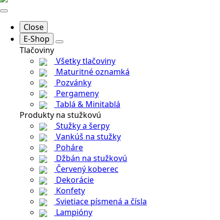
Close
E-Shop
Tlačoviny
Všetky tlačoviny
Maturitné oznamká
Pozvánky
Pergameny
Tablá & Minitablá
Produkty na stužkovú
Stužky a šerpy
Vankúš na stužky
Poháre
Džbán na stužkovú
Červený koberec
Dekorácie
Konfety
Svietiace písmená a čísla
Lampióny