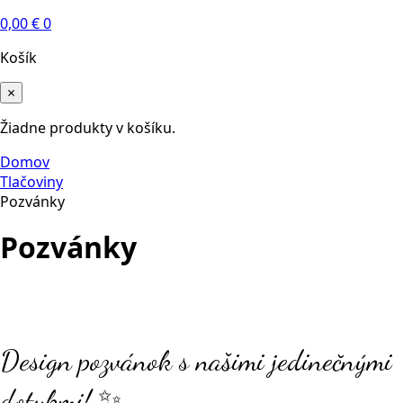
0,00
€
0
Košík
×
Žiadne produkty v košíku.
Domov
Tlačoviny
Pozvánky
Pozvánky
Design pozvánok s našimi jedinečnými
dotykmi! ✨