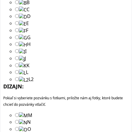
B
C
D
E
F
G
H
I
J
K
L
L2
DIZAJN:
Pokiaľ si vyberiete pozvánku s fotkami, priložte nám aj fotky, ktoré budete
chcieť do pozvánky vtlačiť.
M
N
O