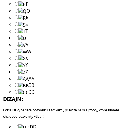
P
Q
R
S
T
U
V
W
X
Y
Z
AA
BB
CC
DIZAJN:
Pokiaľ si vyberiete pozvánku s fotkami, priložte nám aj fotky, ktoré budete
chcieť do pozvánky vtlačiť.
DD