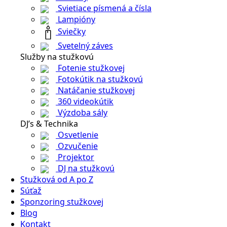
Svietiace písmená a čísla
Lampióny
Sviečky
Svetelný záves
Služby na stužkovú
Fotenie stužkovej
Fotokútik na stužkovú
Natáčanie stužkovej
360 videokútik
Výzdoba sály
DJ’s & Technika
Osvetlenie
Ozvučenie
Projektor
DJ na stužkovú
Stužková od A po Z
Súťaž
Sponzoring stužkovej
Blog
Kontakt