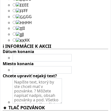
EE
FF
GG
HH
II
JJ
KK
ℹ️ INFORMÁCIE K AKCII
Dátum konania
Miesto konania
Chcete upraviť nejaký text?
🔹️ TLAČ POZVÁNOK