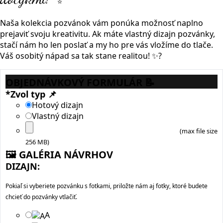
Naša kolekcia pozvánok vám ponúka možnosť naplno
prejaviť svoju kreativitu. Ak máte vlastný dizajn pozvánky,
stačí nám ho len poslať a my ho pre vás vložíme do tlače.
Váš osobitý nápad sa tak stane realitou! ✨?
OBJEDNÁVKOVÝ FORMULÁR 📝
*
Zvol typ 📌
Hotový dizajn
Vlastný dizajn
(max file size
256 MB)
🖼️️ GALÉRIA NÁVRHOV
DIZAJN:
Pokiaľ si vyberiete pozvánku s fotkami, priložte nám aj fotky, ktoré budete
chcieť do pozvánky vtlačiť.
A