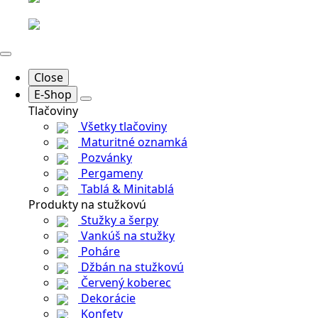
Close
E-Shop
Tlačoviny
Všetky tlačoviny
Maturitné oznamká
Pozvánky
Pergameny
Tablá & Minitablá
Produkty na stužkovú
Stužky a šerpy
Vankúš na stužky
Poháre
Džbán na stužkovú
Červený koberec
Dekorácie
Konfety