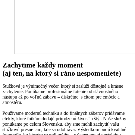
Zachytíme každý moment
(aj ten, na ktorý si ráno nespomeniete)
Stužková je výnimočný večer, ktorý si zaslúži dôstojné a krásne
zachytenie. Ponúkame profesionálne fotenie od slávnostného
nástupu až po voľnú zábavu – diskrétne, s citom pre emócie a
atmosféru.
Používame modernú techniku a do finálnych záberov pridávame
efekty, ktoré fotkám dodajú prirodzenú živosť a štýl. Naše služby
ponúkame po celom Slovensku, aby sme mohli zachytiť vašu
stužkovú presne tam, kde sa odohráva. Výsledkom budú kvalitné
fotografie, ku ktorým sa radi vrátite – s úsmevom aj nostalgiou.