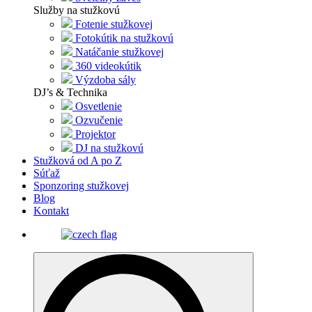
Služby na stužkovú
Fotenie stužkovej
Fotokútik na stužkovú
Natáčanie stužkovej
360 videokútik
Výzdoba sály
DJ’s & Technika
Osvetlenie
Ozvučenie
Projektor
DJ na stužkovú
Stužková od A po Z
Súťaž
Sponzoring stužkovej
Blog
Kontakt