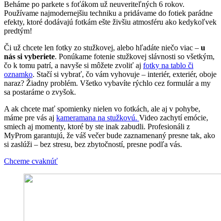
Beháme po parkete s foťákom už neuveriteľných 6 rokov.
Používame najmodernejšiu techniku ​​a pridávame do fotiek parádne
efekty, ktoré dodávajú fotkám ešte živšiu atmosféru ako kedykoľvek
predtým!
Či už chcete len fotky zo stužkovej, alebo hľadáte niečo viac –
u
nás si vyberiete
. Ponúkame fotenie stužkovej slávnosti so všetkým,
čo k tomu patrí, a navyše si môžete zvoliť aj
fotky na tablo či
oznamko
. Stačí si vybrať, čo vám vyhovuje – interiér, exteriér, oboje
naraz? Žiadny problém. Všetko vybavíte rýchlo cez formulár a my
sa postaráme o zvyšok.
A ak chcete mať spomienky nielen vo fotkách, ale aj v pohybe,
máme pre vás aj
kameramana na stužkovú.
Video zachytí emócie,
smiech aj momenty, ktoré by ste inak zabudli. Profesionáli z
MyProm garantujú, že váš večer bude zaznamenaný presne tak, ako
si zaslúži – bez stresu, bez zbytočností, presne podľa vás.
Chceme cvaknúť