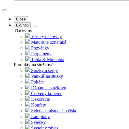
Close
E-Shop
Tlačoviny
Všetky tlačoviny
Maturitné oznamká
Pozvánky
Pergameny
Tablá & Minitablá
Produkty na stužkovú
Stužky a šerpy
Vankúš na stužky
Poháre
Džbán na stužkovú
Červený koberec
Dekorácie
Konfety
Svietiace písmená a čísla
Lampióny
Sviečky
Svetelný záves