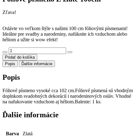
Zľava!
Oslávte vo veľkom štýle s našimi 100 cm fóliovými písmenami!
Ideálne pre svadby a narodeniny, nafúknite ich vzduchom alebo
héliom a užite si wow efekt!
množstvo
Foliové
Pridať do košíka
písmeno
Popis
Ďalšie informácie
Z
zlaté
Popis
100cm
Fóliové písmeno vysoké cca 102 cm.Fóliové písmená sú vhodným
doplnkom svadobných dekorácií i narodeninových osláv. Vhodné
na nafukovanie vzduchom aj héliom.Balenie: 1 ks.
Ďalšie informácie
Barva
Zlatá