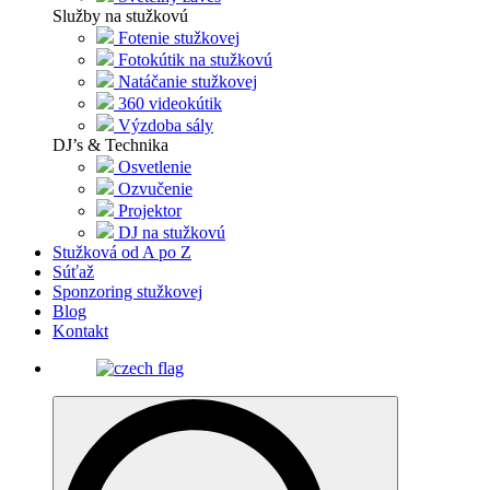
Služby na stužkovú
Fotenie stužkovej
Fotokútik na stužkovú
Natáčanie stužkovej
360 videokútik
Výzdoba sály
DJ’s & Technika
Osvetlenie
Ozvučenie
Projektor
DJ na stužkovú
Stužková od A po Z
Súťaž
Sponzoring stužkovej
Blog
Kontakt