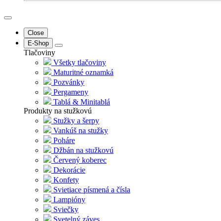
Close
E-Shop
Tlačoviny
Všetky tlačoviny
Maturitné oznamká
Pozvánky
Pergameny
Tablá & Minitablá
Produkty na stužkovú
Stužky a šerpy
Vankúš na stužky
Poháre
Džbán na stužkovú
Červený koberec
Dekorácie
Konfety
Svietiace písmená a čísla
Lampióny
Sviečky
Svetelný záves