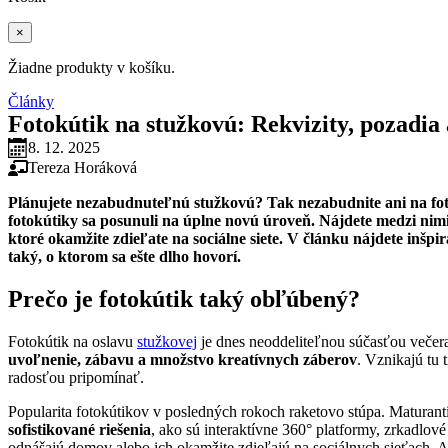
×
Žiadne produkty v košíku.
Články
Fotokútik na stužkovú: Rekvizity, pozadia 
8. 12. 2025
Tereza Horáková
Plánujete nezabudnuteľnú stužkovú? Tak nezabudnite ani na foto
fotokútiky sa posunuli na úplne novú úroveň. Nájdete medzi nimi 
ktoré okamžite zdieľate na sociálne siete. V článku nájdete inšpi
taký, o ktorom sa ešte dlho hovorí.
Prečo je fotokútik taký obľúbený?
Fotokútik na oslavu
stužkovej
je dnes neoddeliteľnou súčasťou veče
uvoľnenie, zábavu a množstvo kreatívnych záberov
. Vznikajú tu t
radosťou pripomínať.
Popularita fotokútikov v posledných rokoch raketovo stúpa. Maturanti
sofistikované riešenia
, ako sú interaktívne 360° platformy, zrkadlové 
odnášajú domov alebo ich okamžite zdieľajú na sociálnych sieťach. Aj p