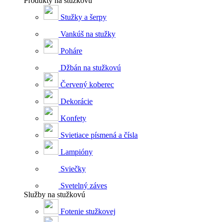
Produkty na stužkovú
Stužky a šerpy
Vankúš na stužky
Poháre
Džbán na stužkovú
Červený koberec
Dekorácie
Konfety
Svietiace písmená a čísla
Lampióny
Sviečky
Svetelný záves
Služby na stužkovú
Fotenie stužkovej