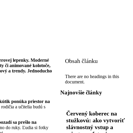
ierovej lepenky. Moderné
Obsah článku
ity či animované kolotoče,
itkový a trendy. Jednoducho
There are no headings in this
document.
Najnovšie články
kútik ponúka priestor na
 rodičia a učitelia budú s
Červený koberec na
stužkovú: ako vytvoriť
ozadí sa prešlo na
slávnostný vstup a
vno do ruky. Ľudia si fotky
ej.