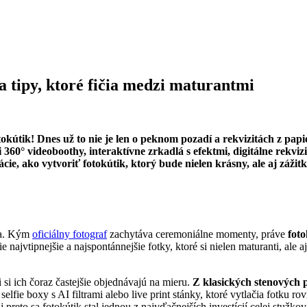
a tipy, ktoré fičia medzi maturantmi
kútik! Dnes už to nie je len o peknom pozadí a rekvizitách z pap
360° videoboothy, interaktívne zrkadlá s efektmi, digitálne rekviz
rácie, ako vytvoriť fotokútik, ktorý bude nielen krásny, ale aj záž
ra. Kým
oficiálny fotograf
zachytáva ceremoniálne momenty, práve
foto
ie najvtipnejšie a najspontánnejšie fotky, ktoré si nielen maturanti, ale aj
 si ich čoraz častejšie objednávajú na mieru.
Z klasických stenových p
selfie boxy s AI filtrami alebo live print stánky, ktoré vytlačia fotku ro
reto sa fotokútik stal jednou z najvďačnejších investícií celej stužkov