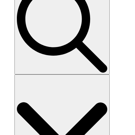
Search
for: