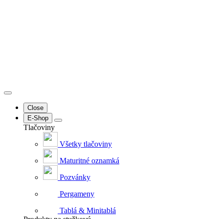
Close
E-Shop
Tlačoviny
Všetky tlačoviny
Maturitné oznamká
Pozvánky
Pergameny
Tablá & Minitablá