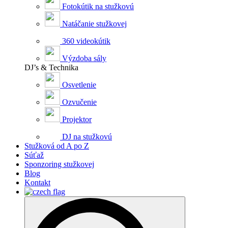
Fotokútik na stužkovú
Natáčanie stužkovej
360 videokútik
Výzdoba sály
DJ’s & Technika
Osvetlenie
Ozvučenie
Projektor
DJ na stužkovú
Stužková od A po Z
Súťaž
Sponzoring stužkovej
Blog
Kontakt