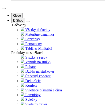
Close
E-Shop
Tlačoviny
Všetky tlačoviny
Maturitné oznamká
Pozvánky
Pergameny
Tablá & Minitablá
Produkty na stužkovú
Stužky a šerpy
Vankúš na stužky
Poháre
Džbán na stužkovú
Červený koberec
Dekorácie
Konfety
Svietiace písmená a čísla
Lampióny
Sviečky
Svetelný záves