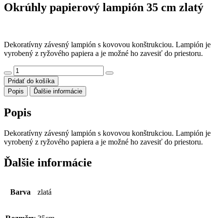
Okrúhly papierový lampión 35 cm zlatý
Dekoratívny závesný lampión s kovovou konštrukciou. Lampión je
vyrobený z ryžového papiera a je možné ho zavesiť do priestoru.
množstvo
Okrúhly
Pridať do košíka
papierový
Popis
Ďalšie informácie
lampión
35
Popis
cm
zlatý
Dekoratívny závesný lampión s kovovou konštrukciou. Lampión je
vyrobený z ryžového papiera a je možné ho zavesiť do priestoru.
Ďalšie informácie
Barva
zlatá