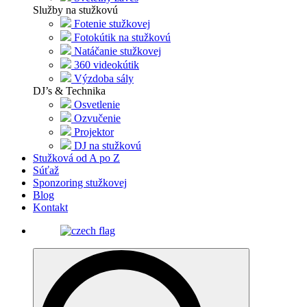
Služby na stužkovú
Fotenie stužkovej
Fotokútik na stužkovú
Natáčanie stužkovej
360 videokútik
Výzdoba sály
DJ’s & Technika
Osvetlenie
Ozvučenie
Projektor
DJ na stužkovú
Stužková od A po Z
Súťaž
Sponzoring stužkovej
Blog
Kontakt