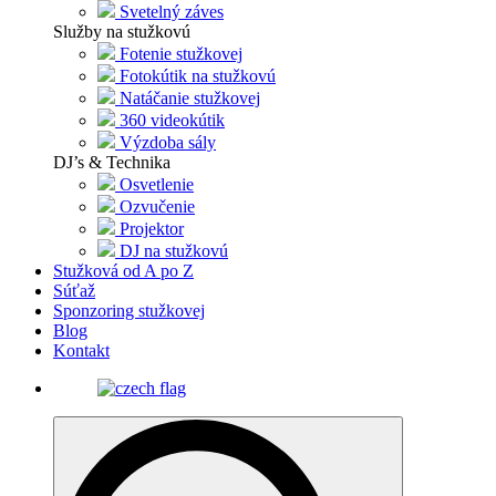
Svetelný záves
Služby na stužkovú
Fotenie stužkovej
Fotokútik na stužkovú
Natáčanie stužkovej
360 videokútik
Výzdoba sály
DJ’s & Technika
Osvetlenie
Ozvučenie
Projektor
DJ na stužkovú
Stužková od A po Z
Súťaž
Sponzoring stužkovej
Blog
Kontakt