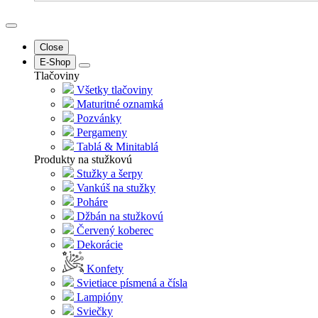
Close
E-Shop
Tlačoviny
Všetky tlačoviny
Maturitné oznamká
Pozvánky
Pergameny
Tablá & Minitablá
Produkty na stužkovú
Stužky a šerpy
Vankúš na stužky
Poháre
Džbán na stužkovú
Červený koberec
Dekorácie
Konfety
Svietiace písmená a čísla
Lampióny
Sviečky