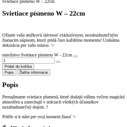
Svietiace písmeno W – 22cm
Svietiace písmeno W – 22cm
Ožiarte vašu stužkovú slávnosť exkluzívnym, nezabudnuteľným
žiariacim nápisom, ktorý pridá čaro každému momentu! Unikátna
dekorácia pre vašu oslavu. ✨
množstvo Svietiace písmeno W - 22cm
Pridať do košíka
Popis
Ďalšie informácie
Popis
Prenajímame svietiace písmená, ktoré dodajú vášmu večeru magickú
atmosféru a zanechajú v srdciach všetkých účastníkov
nezabudnuteľný dojem. ?
Príďte si k nám pre svoj moment žiara! ✨