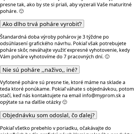
presne tak, ako by ste si priali, aby vyzerali Vaše maturitné
poháre. 🙂
Ako dlho trvá poháre vyrobiť?
Štandardná doba výroby pohárov je 3 týždne po
odsúhlasení grafického návrhu. Pokiaľ však potrebujete
poháre skôr, neváhajte využiť expresné vyhotovenie, kedy
Vám poháre vyhotovíme do 7 pracovných dní. 🙂
Nie sú poháre ,,naživo,, iné?
Vyfotené poháre sú presne tie, ktoré máme na sklade a
teda ktoré ponúkame. Pokiaľ váhate s objednávkou, potom
stačí, keď nás kontaktujete na email info@myprom.sk a
opýtate sa na ďalšie otázky 🙂
Objednávku som odoslal, čo ďalej?
Pokiaľ všetko prebehlo v poriadku, očakávajte do