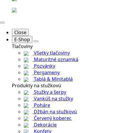
Close
E-Shop
Tlačoviny
Všetky tlačoviny
Maturitné oznamká
Pozvánky
Pergameny
Tablá & Minitablá
Produkty na stužkovú
Stužky a šerpy
Vankúš na stužky
Poháre
Džbán na stužkovú
Červený koberec
Dekorácie
Konfety