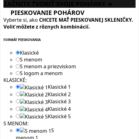
ZAČNITE TVORIŤ SVOJE POHÁRKY 🔹
PIESKOVANIE POHÁROV
Vyberte si, ako
CHCETE MAŤ PIESKOVANEJ SKLENIČKY.
Voliť môžete z rôznych kombinácií.
FORMÁT PIESKOVANIA
Klasické
S menom
S menom a priezviskom
S logom a menom
KLASICKÉ:
Klasické 1
Klasické 2
Klasické 3
Klasické 4
Klasické 5
S MENOM:
S
menom 1