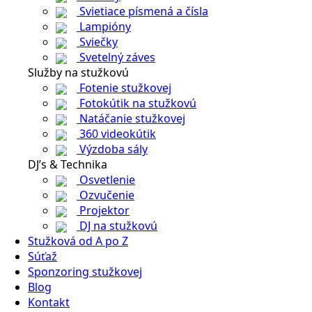
Svietiace písmená a čísla
Lampióny
Sviečky
Svetelný záves
Služby na stužkovú
Fotenie stužkovej
Fotokútik na stužkovú
Natáčanie stužkovej
360 videokútik
Výzdoba sály
DJ’s & Technika
Osvetlenie
Ozvučenie
Projektor
DJ na stužkovú
Stužková od A po Z
Súťaž
Sponzoring stužkovej
Blog
Kontakt